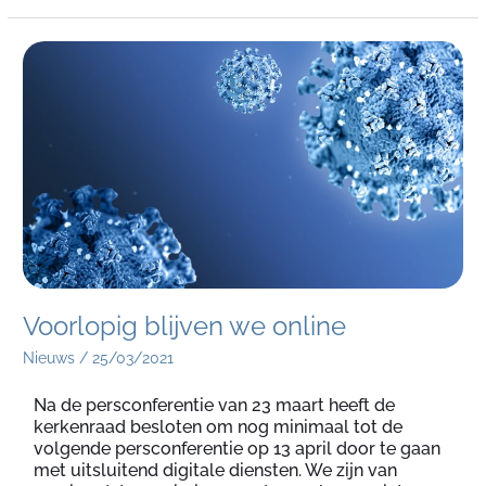
Voorlopig
blijven
we
online
Voorlopig blijven we online
Nieuws
/
25/03/2021
Na de persconferentie van 23 maart heeft de
kerkenraad besloten om nog minimaal tot de
volgende persconferentie op 13 april door te gaan
met uitsluitend digitale diensten. We zijn van