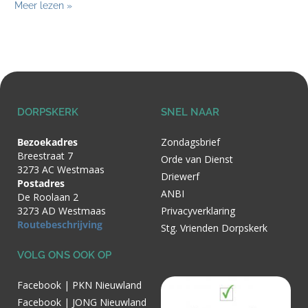
Meer lezen »
DORPSKERK
SNEL NAAR
Bezoekadres
Zondagsbrief
Breestraat 7
Orde van Dienst
3273 AC Westmaas
Driewerf
Postadres
ANBI
De Roolaan 2
3273 AD Westmaas
Privacyverklaring
Routebeschrijving
Stg. Vrienden Dorpskerk
VOLG ONS OOK OP
Facebook | PKN Nieuwland
Facebook | JONG Nieuwland