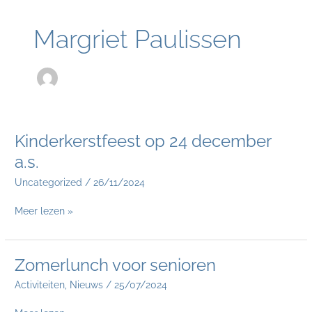
Margriet Paulissen
Kinderkerstfeest
Kinderkerstfeest op 24 december
op
a.s.
24
december
Uncategorized
/
26/11/2024
a.s.
Meer lezen »
Zomerlunch
Zomerlunch voor senioren
voor
Activiteiten
,
Nieuws
/
25/07/2024
senioren