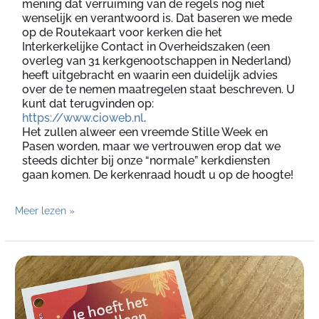
mening dat verruiming van de regels nog niet
wenselijk en verantwoord is. Dat baseren we mede
op de Routekaart voor kerken die het
Interkerkelijke Contact in Overheidszaken (een
overleg van 31 kerkgenootschappen in Nederland)
heeft uitgebracht en waarin een duidelijk advies
over de te nemen maatregelen staat beschreven. U
kunt dat terugvinden op:
https://www.cioweb.nl
.
Het zullen alweer een vreemde Stille Week en
Pasen worden, maar we vertrouwen erop dat we
steeds dichter bij onze “normale” kerkdiensten
gaan komen. De kerkenraad houdt u op de hoogte!
Meer lezen »
Een
hart
onder
de