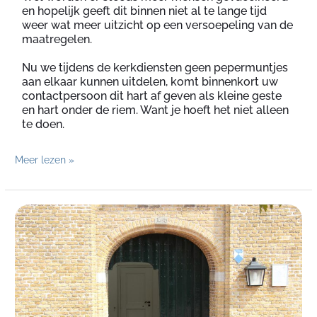
en hopelijk geeft dit binnen niet al te lange tijd
weer wat meer uitzicht op een versoepeling van de
maatregelen.
Nu we tijdens de kerkdiensten geen pepermuntjes
aan elkaar kunnen uitdelen, komt binnenkort uw
contactpersoon dit hart af geven als kleine geste
en hart onder de riem. Want je hoeft het niet alleen
te doen.
Meer lezen »
De
kerk
is
open