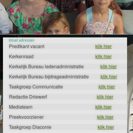
Email adressen
Predikant vacant
klik hier
Kerkenraad
klik hier
Kerkelijk Bureau ledenadministratie
klik hier
Kerkelijk Bureau bijdrageadministratie
klik hier
Taakgroep Communicatie
klik hier
Redactie Driewerf
klik hier
Mediateam
klik hier
Preekvoorziener
klik hier
Taakgroep Diaconie
klik hier