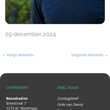
29 december 2024
←
Vorige dienstinfo
Volgende dienstinfo
→
DORPSKERK
SNEL NAAR
Bezoekadres
Zondagsbrief
Breestraat 7
Orde van Dienst
3273 AC Westmaas