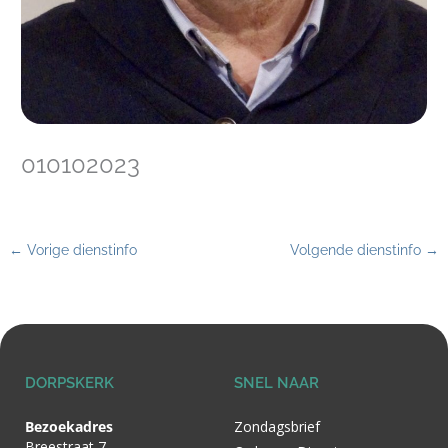
010102023
←
Vorige dienstinfo
Volgende dienstinfo
→
DORPSKERK
SNEL NAAR
Bezoekadres
Zondagsbrief
Breestraat 7